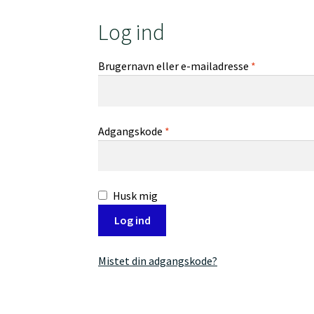
Log ind
Påkrævet
Brugernavn eller e-mailadresse
*
Påkrævet
Adgangskode
*
Husk mig
Log ind
Mistet din adgangskode?