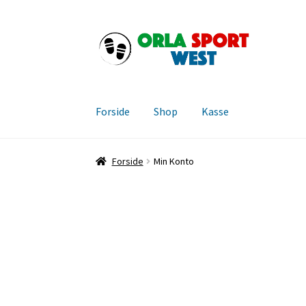
Spring
Spring
til
til
navigation
indhold
Forside
Shop
Kasse
Forside
Handelsbetingelser for Orla Sport W
Forside
Min Konto
Velkommen til Sport West