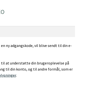
to
e en ny adgangskode, vil blive sendt til din e-
t til at understøtte din brugeroplevelse på
g til din konto, og til andre formål, som er
plysninger
.