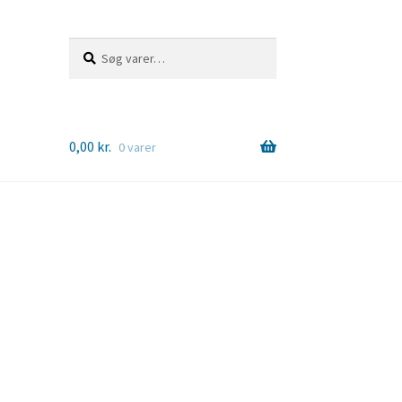
Søg
Søg
efter:
0,00
kr.
0 varer