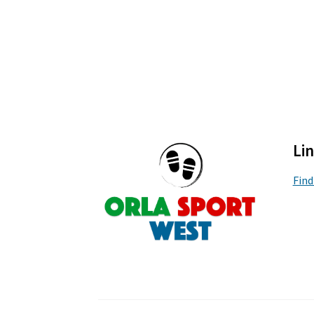
Li
Find