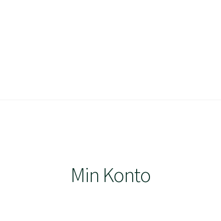
est
Kasse
Kunde- & Privatlivspolitik
Kurv
Min Konto
Shop
Min Konto