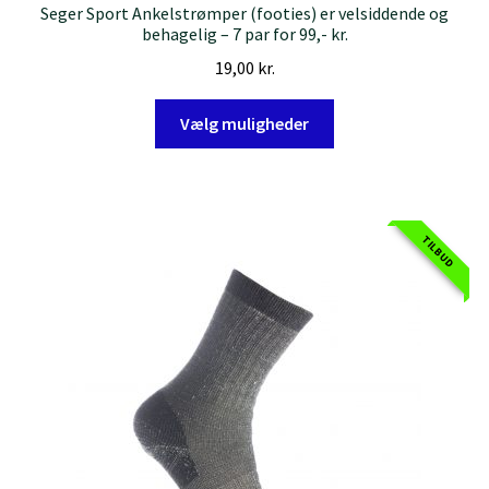
Seger Sport Ankelstrømper (footies) er velsiddende og
behagelig – 7 par for 99,- kr.
19,00
kr.
Dette
Vælg muligheder
vare
har
flere
varianter.
TILBUD
Mulighederne
kan
vælges
på
varesiden