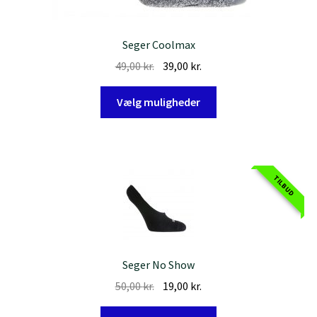
Seger Coolmax
Den
Den
49,00
kr.
39,00
kr.
oprindelige
aktuelle
Dette
pris
pris
Vælg muligheder
vare
var:
er:
har
49,00 kr..
39,00 kr..
flere
varianter.
TILBUD
Mulighederne
kan
vælges
på
varesiden
Seger No Show
Den
Den
50,00
kr.
19,00
kr.
oprindelige
aktuelle
Dette