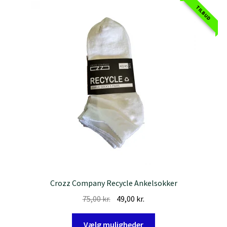
TILBUD
Crozz Company Recycle Ankelsokker
Den
Den
75,00
kr.
49,00
kr.
oprindelige
aktuelle
Dette
pris
pris
Vælg muligheder