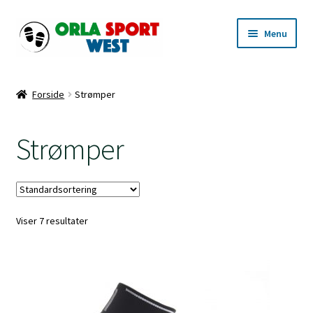
Spring
Spring
Menu
til
til
navigation
indhold
Forside
Forside
Strømper
Handelsbetingelser for Orla Sport West
Strømper
Kasse
Kunde- & Privatlivspolitik
Viser 7 resultater
Kurv
Min Konto
Shop