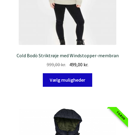
Cold Bodö Striktrøje med Windstopper-membran
Den
Den
999,00
kr.
499,00
kr.
oprindelige
aktuelle
Dette
pris
pris
Vælg muligheder
vare
var:
er:
har
999,00 kr..
499,00 kr..
flere
varianter.
TILBUD
Mulighederne
kan
vælges