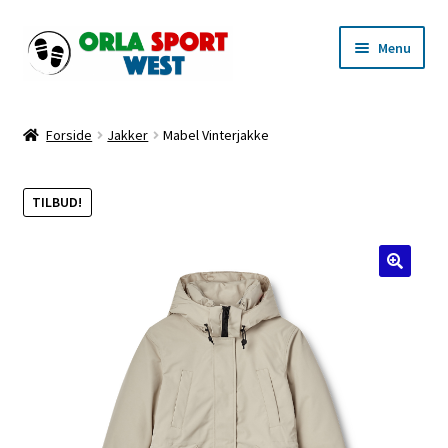
Spring
Spring
Menu
til
til
navigation
indhold
Forside
Forside
Jakker
Mabel Vinterjakke
Handelsbetingelser for Orla Sport West
TILBUD!
Kasse
Kunde- & Privatlivspolitik
Kurv
Min Konto
Shop